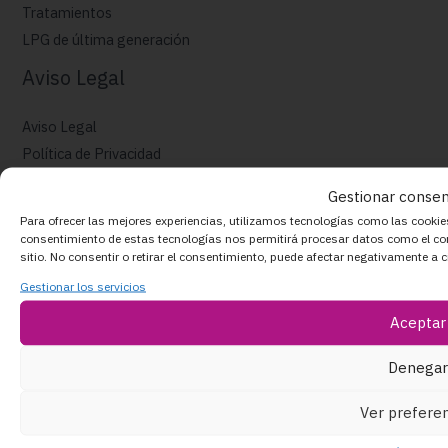
Tratamientos
LPG de última generación
Aviso Legal
Aviso Legal
Política de Privacidad
Política de Cookies
Gestionar conse
Muestra de accesibilidad
Para ofrecer las mejores experiencias, utilizamos tecnologías como las cookies
consentimiento de estas tecnologías nos permitirá procesar datos como el co
sitio. No consentir o retirar el consentimiento, puede afectar negativamente a c
Gestionar los servicios
Aceptar
Financiado Por El Programa Kit Digital. Plan De Recuperación,
Transformación Y Resiliencia De España «Next Generation EU»
Denegar
Copyright © 2026 Nuria Ferri | Powered by Nuria Ferri
Ver preferen