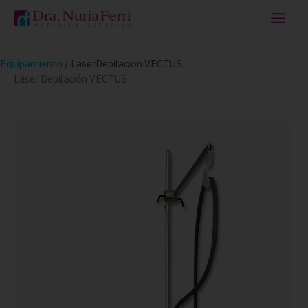
Ir
al
contenido
Equipamiento
/
LaserDepilacion VECTUS
Láser Depilación VECTUS