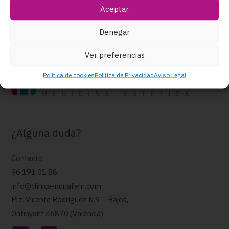
que se depila en cada disparo, y por lo tanto menor
Aceptar
duración de la sesión.
Denegar
Ver preferencias
Politica de cookies
Política de Privacidad
Aviso Legal
¿Alguna duda?
Contacto
96 191 01 88
info@clinica-nuriaferri.com
Plz. Vicente Rodríguez N.9 – Bajos,
Ontinyent 46870 (València)