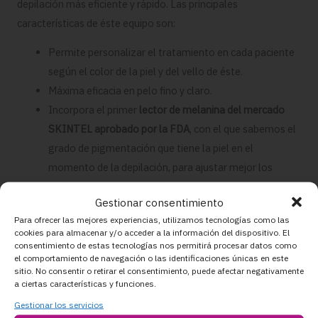
depilación más eficiente y rápido. Las principales
características de éste equipo son:
Permite personalizar el tratamiento en cada paciente
según el color de la piel y del vello de éste.
Máxima eficacia en pelo fino y claro.
Incorpora el primer
lector de melanina del mercado
SKINTEL aprobado por la FDA
, con el que sabemos el
grado de pigmentación que tiene la piel en el
momento de la depilación, para ajustar mejor los
parámetros en cada sesión.
Gestionar consentimiento
Permite realizar
tratamientos de depilación en todos
Para ofrecer las mejores experiencias, utilizamos tecnologías como las
los fototipos de piel
, y en todas las épocas del año.
cookies para almacenar y/o acceder a la información del dispositivo. El
Necesidad de un
menor número de sesiones
.
consentimiento de estas tecnologías nos permitirá procesar datos como
el comportamiento de navegación o las identificaciones únicas en este
Sistema de enfriamiento de la piel que proporciona
sitio. No consentir o retirar el consentimiento, puede afectar negativamente
mayor confort al paciente y minimiza los riesgos.
a ciertas características y funciones.
Gran tamaño de spot
, que aumenta la superficie de piel
Gestionar los servicios