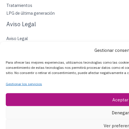
Tratamientos
LPG de última generación
Aviso Legal
Aviso Legal
Política de Privacidad
Gestionar conse
Política de Cookies
Muestra de accesibilidad
Para ofrecer las mejores experiencias, utilizamos tecnologías como las cookies
consentimiento de estas tecnologías nos permitirá procesar datos como el co
sitio. No consentir o retirar el consentimiento, puede afectar negativamente a c
Gestionar los servicios
Financiado Por El Programa Kit Digital. Plan De Recuperación,
Aceptar
Transformación Y Resiliencia De España «Next Generation EU»
Denegar
Copyright © 2026 Nuria Ferri | Powered by Nuria Ferri
Ver preferen