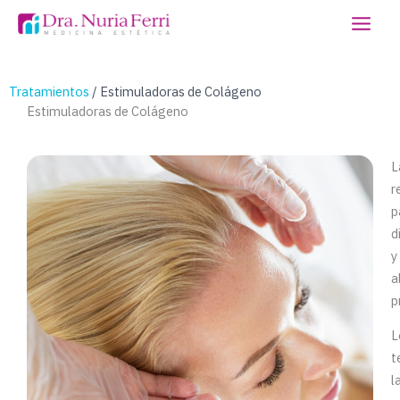
Ir
al
contenido
Tratamientos
/
Estimuladoras de Colágeno
Estimuladoras de Colágeno
L
r
p
d
y
a
p
L
t
l