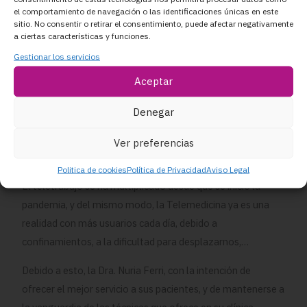
el comportamiento de navegación o las identificaciones únicas en este
-Controlar el estrés.
sitio. No consentir o retirar el consentimiento, puede afectar negativamente
a ciertas características y funciones.
-Preservar la masa muscular.
Gestionar los servicios
-Adquirir hábitos saludables de actividad física.
Aceptar
Este control y seguimiento del paciente, habitualmente se
Denegar
realiza de forma presencial en las consultas médicas, pero
las circunstancias actuales hacen que cada vez sean más
Ver preferencias
los pacientes que demandan consultas online.
Politica de cookies
Política de Privacidad
Aviso Legal
El teletrabajo se ha multiplicado desde que se inició la
pandemia, y del mismo modo, la Telemedicina ya es una
realidad con más usuarios cada día, debido a
confinamientos, a la dificultad para desplazarnos,…
Debido a esto, la Dra. Nuria Ferri, con la intención de
ofrecer el mejor servicio a sus pacientes, y de mantenerse a