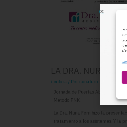
Par
alm
tec
ide
afe
Ges
LA DRA. NURIA FE
/
noticia
/ Por
nuriaferri
Jornada de Puertas Abiertas en la 
Método PNK.
La Dra. Nuria Ferri hizo la presenta
tratamiento a los asistentes. Y la pr