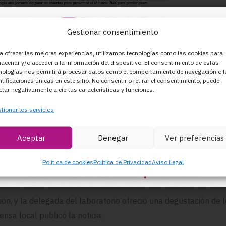
Gestionar consentimiento
a ofrecer las mejores experiencias, utilizamos tecnologías como las cookies para
acenar y/o acceder a la información del dispositivo. El consentimiento de estas
nologías nos permitirá procesar datos como el comportamiento de navegación o l
ntificaciones únicas en este sitio. No consentir o retirar el consentimiento, puede
ctar negativamente a ciertas características y funciones.
tionar los servicios
RRI DA A CONOCER EL MÉTODO P
Aceptar
Denegar
Ver preferencias
Politica de cookies
Política de Privacidad
Aviso Legal
Clínica para presentar un tratamiento médico para perder pes
ción, y la delegada del laboratorio ofreció una degustación de
ensa local publicó la noticia.