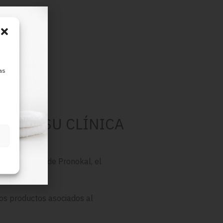
as
NK EN SU CLÍNICA
o de la mano de Pronokal, el
 los productos asociados al